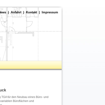
News
|
Anfahrt
|
Kontakt
|
Impressum
ruck
ng TGA für den Neubau eines Büro- und
variablen Büroflächen und