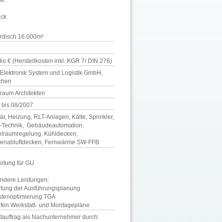
ge.
uck
irdisch 16.000m²
io € (Herstellkosten inkl. KGR 7/ DIN 276)
Elektronik System und Logistik GmbH,
chen
raum Architekten
 bis 08/2007
är, Heizung, RLT-Anlagen, Kälte, Sprinkler,
Technik, Gebäudeautomation,
elraumregelung, Kühldecken,
enabluftdecken, Fernwärme SW-FFB
eitung für GU
ndere Leistungen:
üfung der Ausführungsplanung
stenoptimierung TGA
üfen Werkstatt- und Montagepläne
ktauftrag als Nachunternehmer durch: