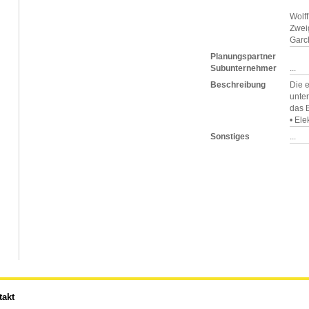
Wolf
Zwei
Garc
Planungspartner
Subunternehmer
...
Beschreibung
Die 
unte
das 
• Ele
Sonstiges
...
takt