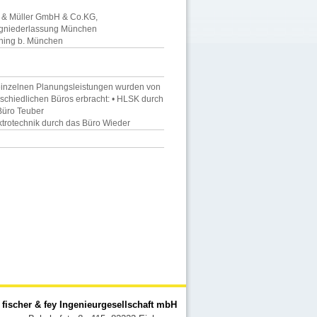
f & Müller GmbH & Co.KG,
gniederlassung München
hing b. München
einzelnen Planungsleistungen wurden von
rschiedlichen Büros erbracht: • HLSK durch
Büro Teuber
ktrotechnik durch das Büro Wieder
fischer & fey Ingenieurgesellschaft mbH