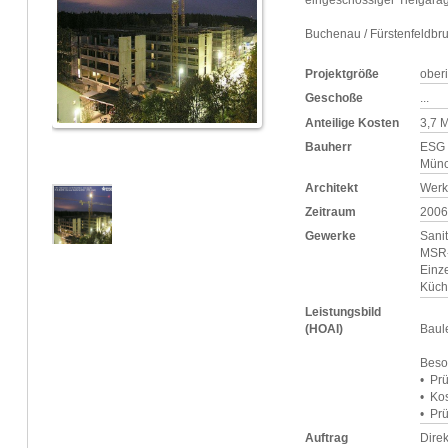
eingeschossiger Tiefgara
Buchenau / Fürstenfeldbr
Projektgröße
ober
Geschoße
...
Anteilige Kosten
3,7 M
Bauherr
ESG 
Mün
Architekt
Werk
Zeitraum
2006
Gewerke
Sanit
MSR-
Einz
Küch
Leistungsbild
(HOAI)
Baul
Beso
• Pr
• Ko
• Pr
Auftrag
Dire